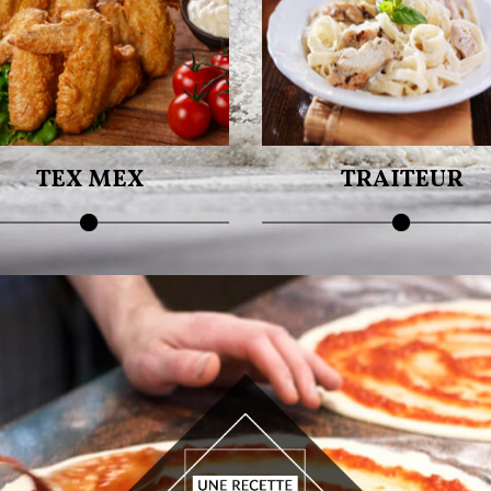
otre petite faim à prix réduit !
Un goût sans égal !
TEX MEX
TRAITEUR