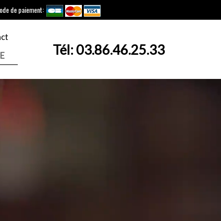
ode de paiement:
ct
Tél:
03.86.46.25.33
E