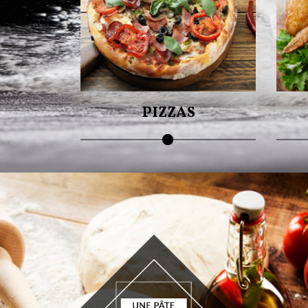
Pour v
Savourez nos succulentes pizzas !
PIZZAS