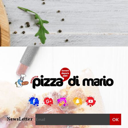
NewsLetter
OK